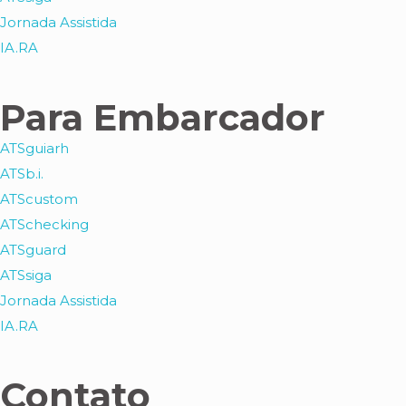
Jornada Assistida
IA.RA
Para Embarcador
ATSguiarh
ATSb.i.
ATScustom
ATSchecking
ATSguard
ATSsiga
Jornada Assistida
IA.RA
Contato