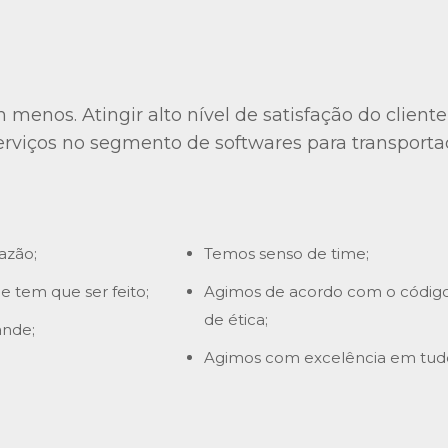
menos. Atingir alto nível de satisfação do client
erviços no segmento de softwares para transporta
razão;
Temos senso de time;
 tem que ser feito;
Agimos de acordo com o códig
de ética;
nde;
Agimos com excelência em tud