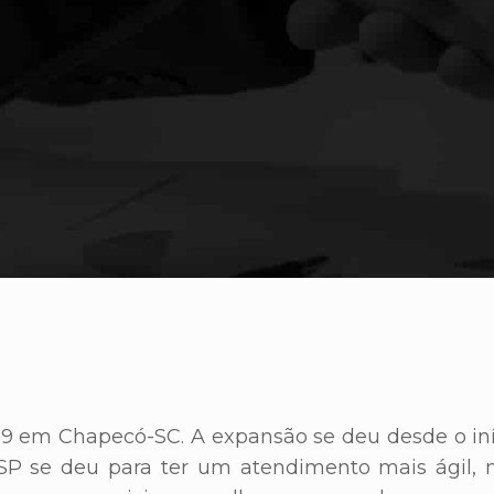
09 em Chapecó-SC. A expansão se deu desde o in
o-SP se deu para ter um atendimento mais ágil, 