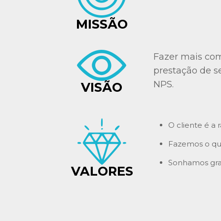
MISSÃO
Fazer mais com 
prestação de s
NPS.
VISÃO
O cliente é a 
Fazemos o que
Sonhamos gra
VALORES