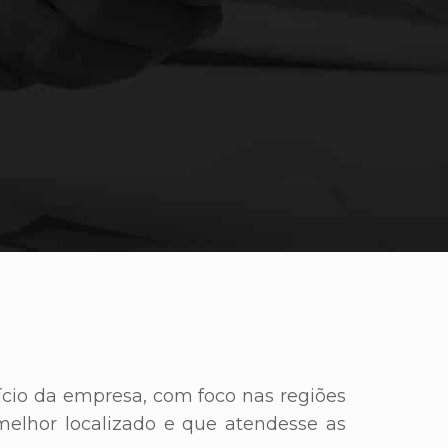
ício da empresa, com foco nas regiões
melhor localizado e que atendesse as