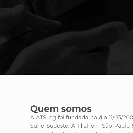
Quem somos
A ATSLog foi fundada no dia 11/03/20
Sul e Sudeste. A filial em São Paul