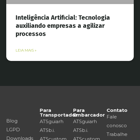
Inteligência Artificial: Tecnologia
auxiliando empresas a agilizar
processos
LEIA MAIS »
Para
Para
Contato
Transportador
Embarcador
Fale
Blog
ATSguiarh
ATSguiarh
conosco
LGPD
ATSb.i.
ATSb.i.
Trabalhe
Downloads
ATScustom
ATScustom