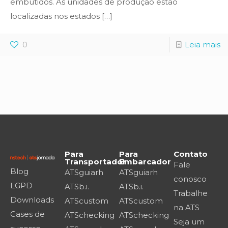
embutidos. As unidades de produção estão
localizadas nos estados
[…]
0
Leia mais
Para
Para
Contato
Transportador
Embarcador
Fale
Blog
ATSguiarh
ATSguiarh
conosco
LGPD
ATSb.i.
ATSb.i.
Trabalhe
Downloads
ATScustom
ATScustom
na ATS
Cases de
ATSchecking
ATSchecking
Seja um