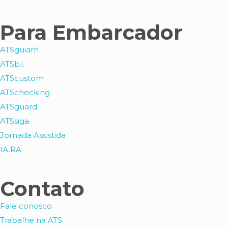
Para Embarcador
ATSguiarh
ATSb.i.
ATScustom
ATSchecking
ATSguard
ATSsiga
Jornada Assistida
IA.RA
Contato
Fale conosco
Trabalhe na ATS