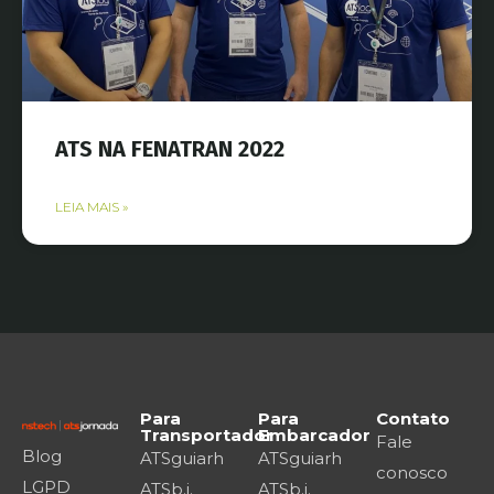
ATS NA FENATRAN 2022
LEIA MAIS »
Para
Para
Contato
Transportador
Embarcador
Fale
Blog
ATSguiarh
ATSguiarh
conosco
LGPD
ATSb.i.
ATSb.i.